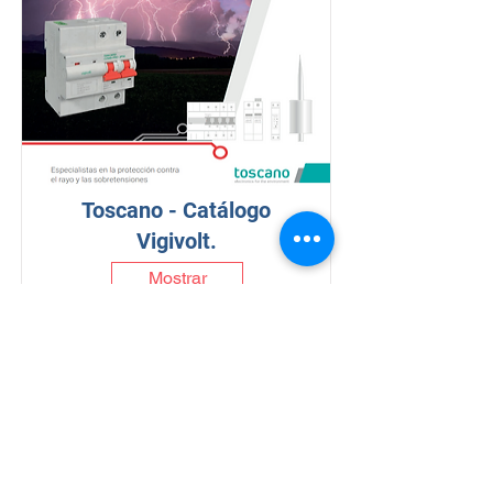
Toscano - Catálogo
Vigivolt.
Mostrar
T:
952 78 78 54
electricidad@diegodiazlopez.com
F
:
952 79 98 79
Delegación de Marbella:
c/
Calle Juanar, 1,