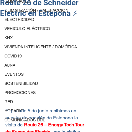
Route 26 de Schneider
ILUMINACIÓN
CLIMATIZACIÓN / CALEFACCIÓN.
Electric en Estepona ⚡
ELECTRICIDAD
VEHICULO ELÉCTRICO
KNX
VIVIENDA INTELIGENTE / DOMÓTICA
COVID19
AÚNA
EVENTOS
SOSTENIBILIDAD
PROMOCIONES
RED
El pasado 5 de junio recibimos en 
HORARIO
nuestra delegación de Estepona la 
COMUNICADOS DDL
visita de 
Route 26 – Energy Tech Tour 
de Schneider Electric
, una iniciativa 