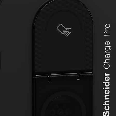
Benefici
Contr
crea
calef
autó
Redu
integ
módul
adici
Diag
simpl
ABB i
estad
Flexi
Sopor
válvu
escen
Modo
prue