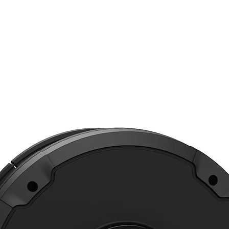
disti
Canal
actu
lógic
setpo
órde
Entra
sens
bina
Sali
Sopor
magn
Oper
acci
modo
Diag
Facil
resol