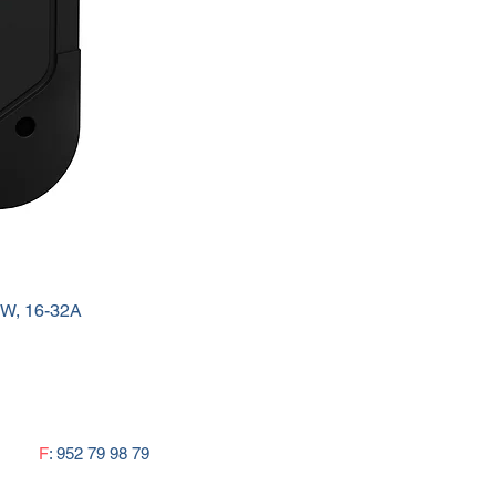
aciones de emergencia sin
dencia exclusiva del bus.
iones Recomendadas
cios residenciales y oficinas con
emas de calefacción por zona
mas de climatización por pisos
ntes o techos fríos/inerciales
alaciones donde se desea combinar
ol de zona con sensores locales
peratura, humedad)
kW, 16-32A
ectos KNX integrados de
atización térmica en viviendas
igentes
F
: 952 79 98 79