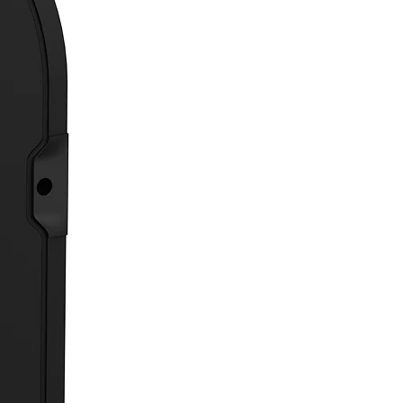
os clave
ol preciso por zona
: Ideal para
r zonas independientes de
acción/refrigeración con control
nomo.
cción de cargas y costes
: Al
rar varias funciones en un solo
o, se minimizan dispositivos
onales.
nóstico avanzado y mantenimiento
ificado
: Con herramientas como
-bus® Tool para monitorizar el
o.
bilidad para instalaciones mixtas
:
ta diferentes tipos de sensores y
las, adaptándose a distintos
arios técnicos.
 de operación manual
: Útil para
bas, puesta en marcha o