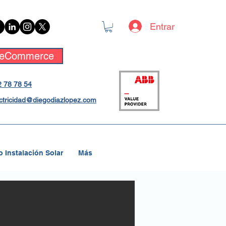
Entrar
eCommerce
 78 78 54
ctricidad@diegodiazlopez.com
 Instalación Solar
Más