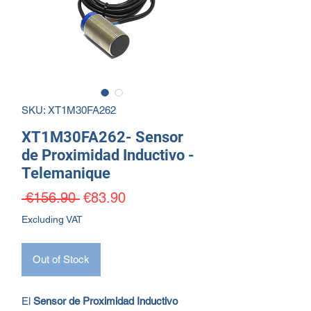
SKU: XT1M30FA262
XT1M30FA262- Sensor
de Proximidad Inductivo -
Telemanique
Regular Price
Sale Price
 €156.90 
€83.90
Excluding VAT
Out of Stock
El
Sensor de Proximidad Inductivo