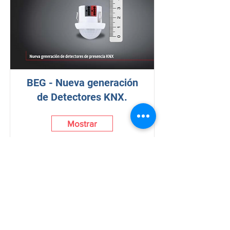
BEG - Nueva generación
de Detectores KNX.
Mostrar
T:
952 78 78 54
electricidad@diegodiazlopez.com
F
:
952 79 98 79