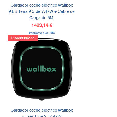
Cargador coche eléctrico Wallbox
ABB Terra AC de 7,4kW + Cable de
Carga de 5M.
Precio
1423,14 €
Impuesto excluido
Discontinuado
Cargador coche eléctrico Wallbox
Pulsar Type 2 | 7.4kW.