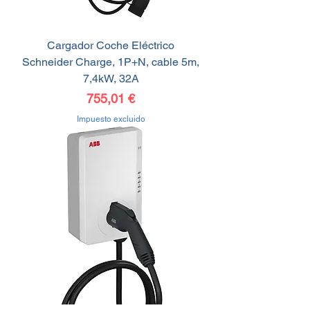
Cargador Coche Eléctrico
Schneider Charge, 1P+N, cable 5m,
7,4kW, 32A
Precio
755,01 €
Impuesto excluido