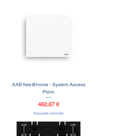
AAB free@home - System Access
Point.
Precio
462,67 €
Impuesto excluido