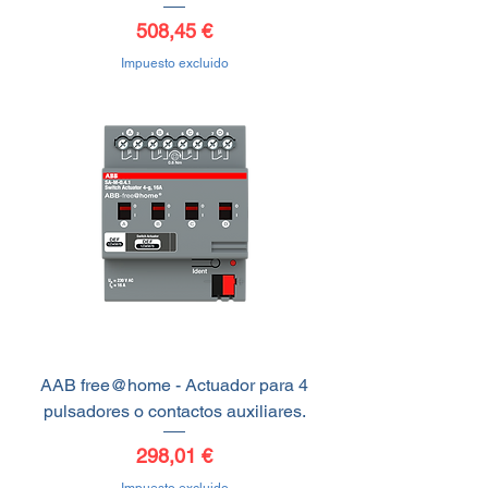
Precio
508,45 €
Impuesto excluido
AAB free@home - Actuador para 4
pulsadores o contactos auxiliares.
Precio
298,01 €