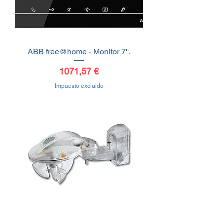
ABB free@home - Monitor 7''.
Precio
1071,57 €
Impuesto excluido