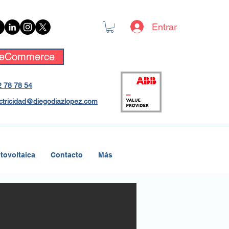
Entrar
eCommerce
 78 78 54
ctricidad@diegodiazlopez.com
tovoltaica
Contacto
Más