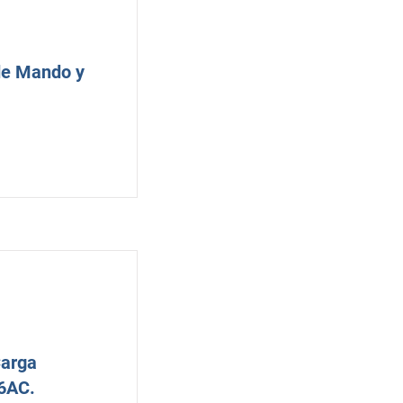
de Mando y
Carga
6AC.