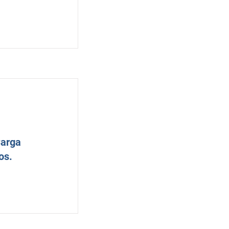
Carga
os.