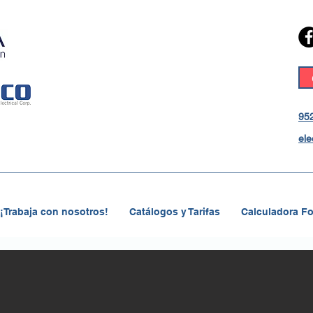
952
ele
¡Trabaja con nosotros!
Catálogos y Tarifas
Calculadora Fo
Item List