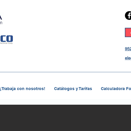
952
ele
¡Trabaja con nosotros!
Catálogos y Tarifas
Calculadora Fo
Item List