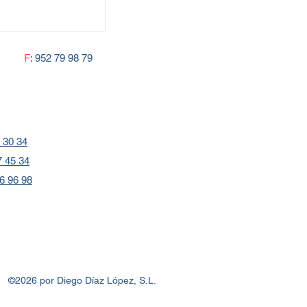
F
: 952 79 98 79
 30 34
7 45 34
6 96 98
©2026 por Diego Díaz López, S.L.