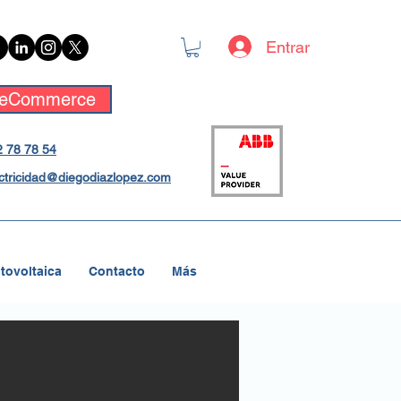
Entrar
eCommerce
 78 78 54
ctricidad@diegodiazlopez.com
tovoltaica
Contacto
Más