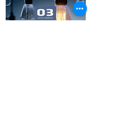
PRYSMIAN - Catálogo Soluciones 3.
Mostrar
T:
952 78 78 54