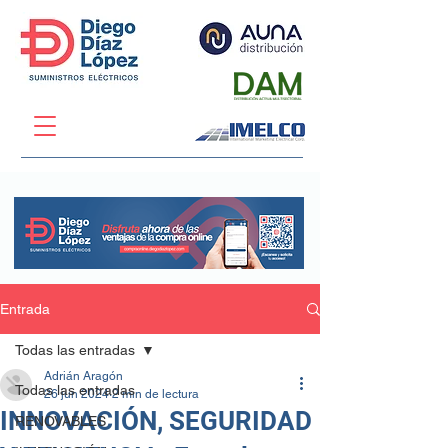
Entrada
Todas las entradas
Adrián Aragón
Todas las entradas
26 jun 2024
2 min de lectura
INNOVACIÓN, SEGURIDAD
RENOVABLES