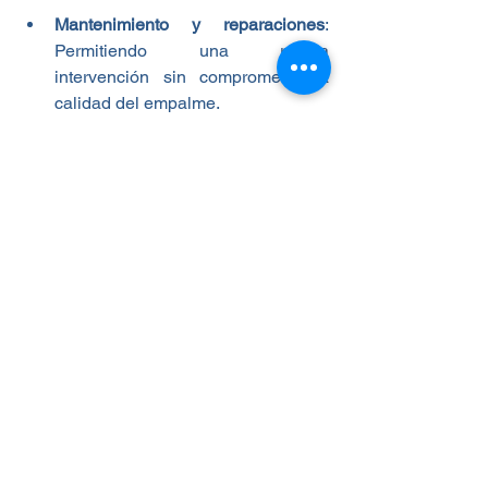
Mantenimiento y reparaciones
: 
Permitiendo una rápida 
intervención sin comprometer la 
calidad del empalme.
Conclusión.
La tecnología “en frío” para empalmes 
de cables multipolares de baja tensión 
de Plymouth representa una evolución 
significativa en el campo de las 
instalaciones eléctricas. Al mejorar la 
seguridad, simplificar el proceso de 
instalación y garantizar una durabilidad 
excepcional, esta tecnología ofrece 
múltiples beneficios tanto para los 
técnicos como para los propietarios de 
instalaciones eléctricas.