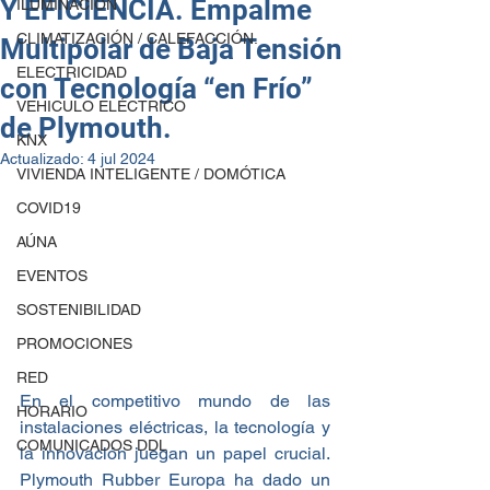
Y EFICIENCIA. Empalme
ILUMINACIÓN
CLIMATIZACIÓN / CALEFACCIÓN.
Multipolar de Baja Tensión
ELECTRICIDAD
con Tecnología “en Frío”
VEHICULO ELÉCTRICO
de Plymouth.
KNX
Actualizado:
4 jul 2024
VIVIENDA INTELIGENTE / DOMÓTICA
COVID19
AÚNA
EVENTOS
SOSTENIBILIDAD
PROMOCIONES
RED
En el competitivo mundo de las 
HORARIO
instalaciones eléctricas, la tecnología y 
COMUNICADOS DDL
la innovación juegan un papel crucial. 
Plymouth Rubber Europa ha dado un 