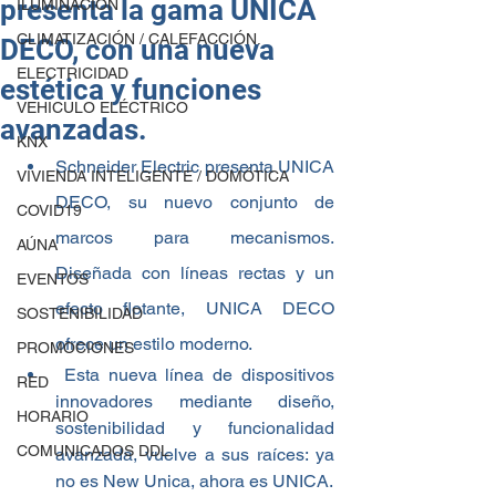
presenta la gama UNICA
ILUMINACIÓN
CLIMATIZACIÓN / CALEFACCIÓN.
DECO, con una nueva
ELECTRICIDAD
estética y funciones
VEHICULO ELÉCTRICO
avanzadas.
KNX
Schneider Electric presenta UNICA 
VIVIENDA INTELIGENTE / DOMÓTICA
DECO, su nuevo conjunto de 
COVID19
marcos para mecanismos. 
AÚNA
Diseñada con líneas rectas y un 
EVENTOS
efecto flotante, UNICA DECO 
SOSTENIBILIDAD
ofrece un estilo moderno.
PROMOCIONES
 Esta nueva línea de dispositivos 
RED
innovadores mediante diseño, 
HORARIO
sostenibilidad y funcionalidad 
COMUNICADOS DDL
avanzada, vuelve a sus raíces: ya 
no es New Unica, ahora es UNICA.