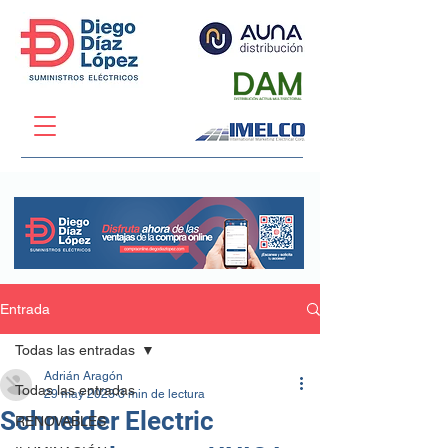
Entrada
Todas las entradas
Adrián Aragón
Todas las entradas
29 may 2023
3 min de lectura
Schneider Electric
RENOVABLES