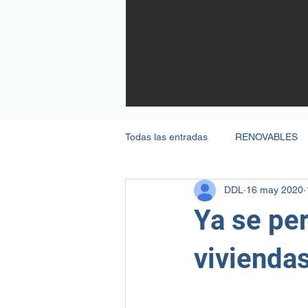
Todas las entradas
RENOVABLES
DDL
16 may 2020
VEHICULO ELÉCTRICO
KNX
Ya se pe
SOSTENIBILIDAD
PROMOCI
vivienda