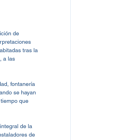
ición de 
erpretaciones 
abitadas tras la 
 a las 
ad, fontanería 
uando se hayan 
 tiempo que 
ntegral de la 
nstaladores de 