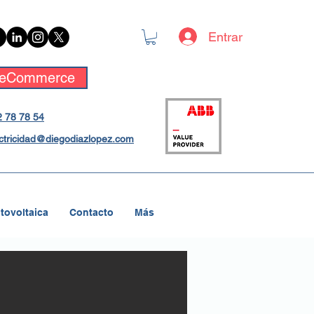
Entrar
eCommerce
 78 78 54
ctricidad@diegodiazlopez.com
tovoltaica
Contacto
Más