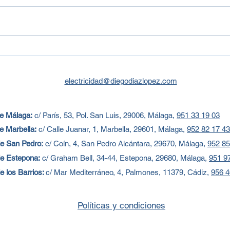
Mecanismos eléctricos con
Todo
tratamientos antibacterianos
desd
Espa
electricidad@diegodiazlopez.com
de Málaga:
c/ París, 53, Pol. San Luis, 29006, Málaga,
951 33 19 03
e Marbella:
c/
Calle Juanar, 1, Marbella, 29601, Málaga,
952 82 17 43
e San Pedro:
c/
Coín, 4, San Pedro Alcántara, 29670, Málaga,
952 85
de Estepona:
c/ Graham Bell, 34-44, Estepona, 29680, Málaga,
951 9
e los Barrios:
c/ Mar Mediterráneo, 4, Palmones, 11379, Cádiz,
956 4
Políticas y condiciones