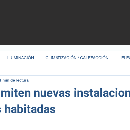
ILUMINACIÓN
CLIMATIZACIÓN / CALEFACCIÓN.
ELE
1 min de lectura
VIVIENDA INTELIGENTE / DOMÓTICA
COVID19
AÚ
rmiten nuevas instalacio
ONES
RED
HORARIO
COMUNICADOS DDL
s habitadas