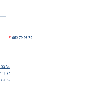
 tipo de obras permitidas
e el lunes en toda
ña
F
: 952 79 98 79
 30 34
7 45 34
6 96 98