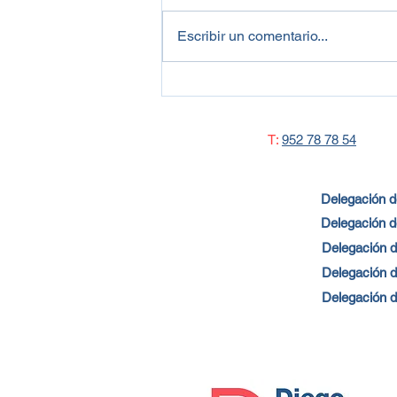
post-COVID
energéticas para el impulso de la
Escribir un comentario...
actividad económica post-COVID
Hace unos días el Consejo de
Ministros aprobó el...
T:
952 78 78 54
Delegación 
Delegación d
Delegación d
Delegación 
Delegación d