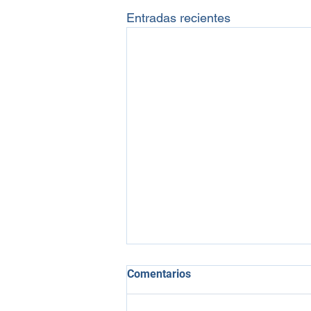
Entradas recientes
RDL 23/2020 de medidas
Comentarios
energéticas para el impulso
de la actividad económica
RDL 23/2020 de medidas