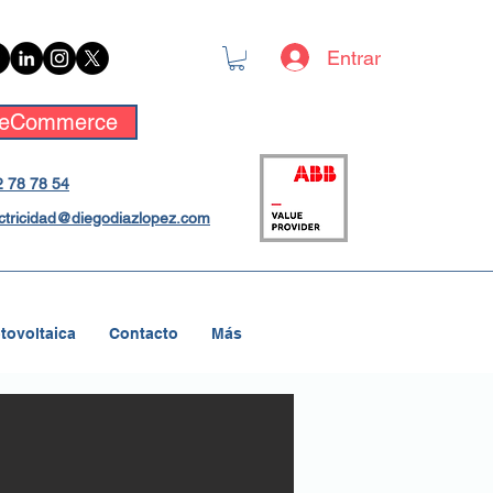
Entrar
eCommerce
 78 78 54
ctricidad@diegodiazlopez.com
tovoltaica
Contacto
Más