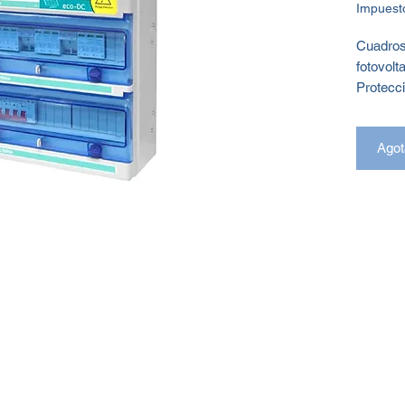
Impuest
Cuadros 
fotovolt
Protecci
DC y AC.
fusible
Agot
Para cor
magnetot
Cuadro 
sobreten
fotovolt
fotovolt
radiació
puede s
red
.
Los
EC
mismo n