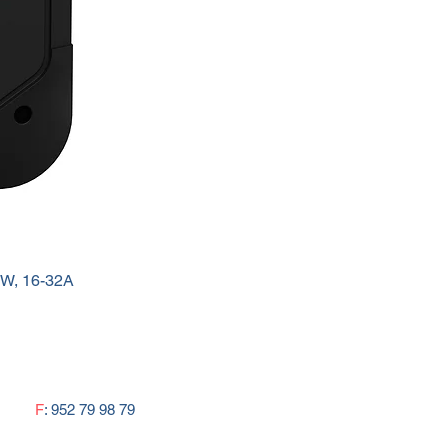
kW, 16-32A
F
: 952 79 98 79