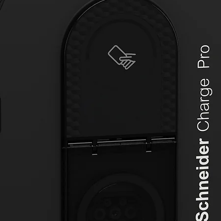
descone
través de
element
(contact
Normati
EN 2
EN 6
EN 6
EN 5