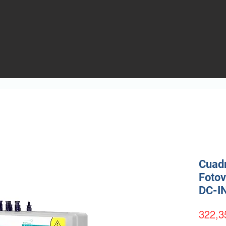
Cuadr
Fotov
DC-I
322,3