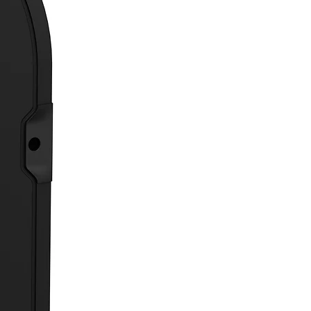
ctadores térmicos que indican a
 una ventanilla el fallo del
o. Posee una salida remota
o de indicación).
va reguladora:
0460-7-712
0269-6
0947-3
0539-11