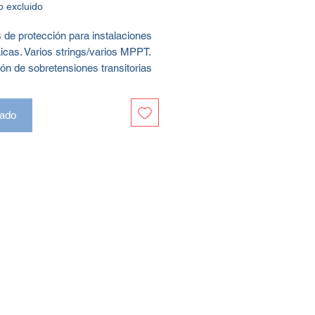
o excluido
de protección para instalaciones
aicas. Varios strings/varios MPPT.
ón de sobretensiones transitorias
 Base portafusibles por string +
s de 15A. Máximo 1000VDC. IP65.
ado
riente alterna monofásica
érmico + diferencial clase A.
de protección contra
siones transitorias en sistemas
aicos. Las instalaciones
aicas se utilizan para transformar la
n solar en energía eléctrica, que
er
auto consumida
o
inyectada a la
O-DC-INV-AC
también mantiene el
úmero de entradas que de