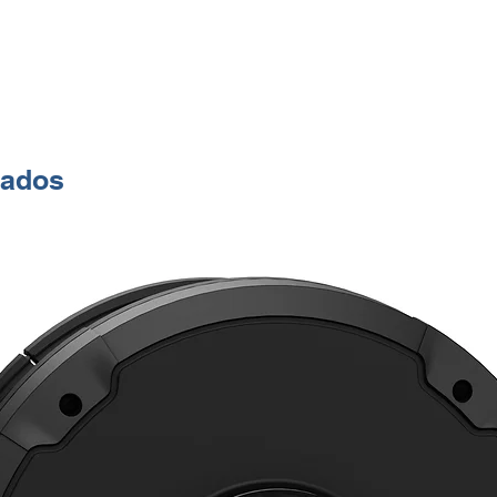
salidas,
MPP
, y
portafus
sobrete
través 
Además 
con una
nados
un
inter
de sobre
su prot
asociad
Los pro
DC-INV
protege
sobrete
de rayos
sistemas
etapas 