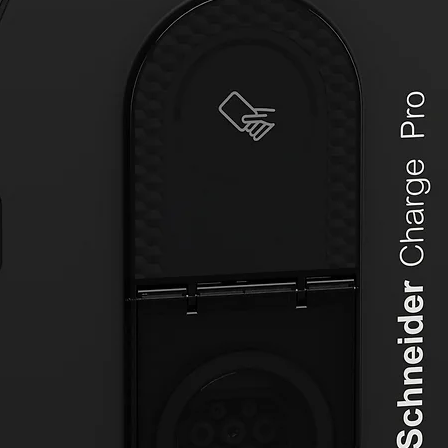
LED 
detec
progr
funci
prue
Caracter
«Univer
Se p
mand
(ref:
5 blo
del m
Bloqu
para 
Los 
por 
Func
lumin
Regul