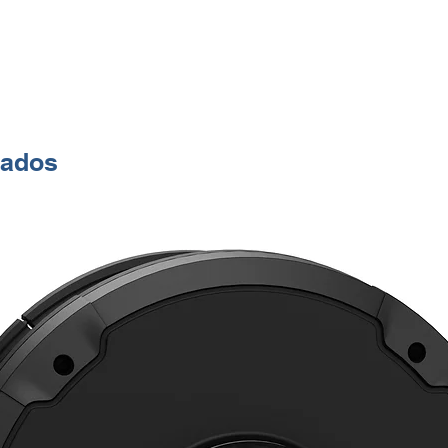
3 se
Camp
Senso
Empl
dete
de se
nados
Func
func
posic
valor
luz, 
funci
temp
Ampl
media
dispo
auxili
Selec
la se