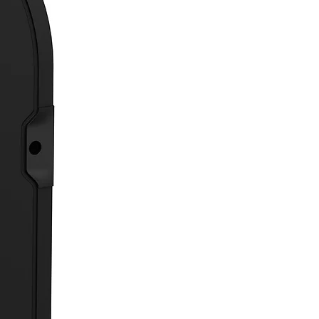
de estado: parpadea cuando
ta movimiento; en función de la
amación, durante el
onamiento normal o solo durante la
ba de funcionamiento.
ísticas adicionales de la versión
sal»:
uede manejar manualmente con el
o a distancia IR
KNXPMFBIR
)
ques funcionales para la detección
ovimiento con 2 salidas cada uno.
es funcionales conmutables, p. ej.
el modo diurno/nocturno.
sensores PIR se pueden evaluar
separado.
ionamiento del sensor de
osidad con 3 valores límite.
ación de luz dependiente del