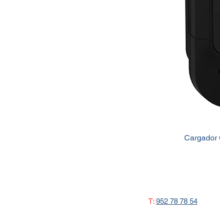
Cargador 
T:
952 78 78 54