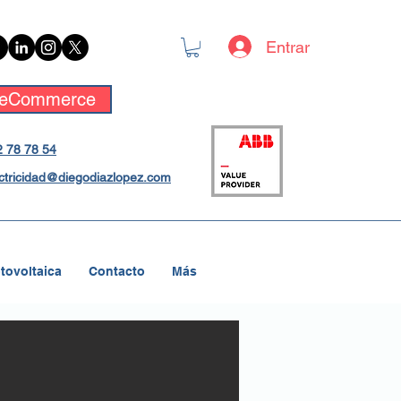
Entrar
eCommerce
 78 78 54
ctricidad@diegodiazlopez.com
tovoltaica
Contacto
Más