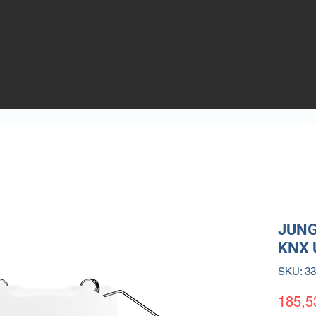
JUNG 
KNX U
SKU: 3
185,5