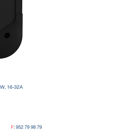
e de luz natural con máximo 3
les, cambio de consigna en
onamiento y configuración
rada para encendido, apagado y
de regulación.
ación de luz combinable con el
ionamiento como detector de
encia
ción de temperatura.
amiento como detector de
ia:
kW, 16-32A
cción de los movimientos más
 p. ej. en una oficina para detectar
esencia de personas.
xión: se detecta movimiento y no
canza el umbral de luminosidad.
F
: 952 79 98 79
onexión: no se detecta
miento dentro del campo de