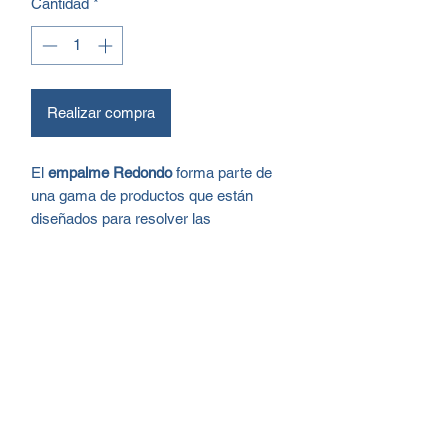
Cantidad
*
Realizar compra
El
empalme Redondo
forma parte de
una gama de productos que están
diseñados para resolver las
necesidades específicas que tengan
los usuarios. Se trata de un accesorio
cuyo rasgo más resaltante es su
funcionalidad y la resistencia del
material de fabricación.
Ventajas:
Eliminación de vibraciones y ruidos.