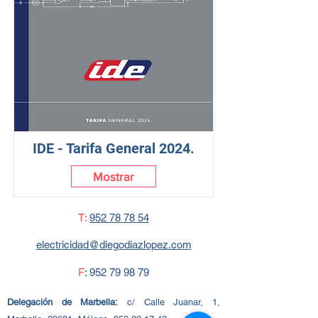
IDE - Tarifa General 2024.
Mostrar
T:
952 78 78 54
electricidad@diegodiazlopez.com
F
:
952 79 98 79
Delegación de Marbella:
c/
Calle Juanar, 1,