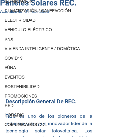
Paneles Solares REC.
ILUMINACIÓN
CLIMATIZACIÓN / CALEFACCIÓN.
Actualizado:
31 mar 2023
ELECTRICIDAD
VEHICULO ELÉCTRICO
KNX
VIVIENDA INTELIGENTE / DOMÓTICA
COVID19
AÚNA
EVENTOS
SOSTENIBILIDAD
PROMOCIONES
Descripción General De REC.
RED
HORARIO
REC es uno de los pioneros de la 
industria solar y un innovador líder de la 
COMUNICADOS DDL
tecnología solar fotovoltaica. Los 