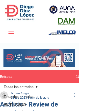
Entrada
Todas las entradas
Adrián Aragón
Todas las entradas
23 feb 2023
8 min de lectura
Análisis - Review de
RENOVABLES