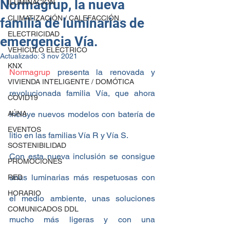
Normagrup, la nueva
ILUMINACIÓN
CLIMATIZACIÓN / CALEFACCIÓN.
familia de luminarias de
ELECTRICIDAD
emergencia Vía.
VEHICULO ELÉCTRICO
Actualizado:
3 nov 2021
KNX
Normagrup
 presenta la renovada y 
VIVIENDA INTELIGENTE / DOMÓTICA
revolucionada familia Vía, que ahora 
COVID19
AÚNA
incluye nuevos modelos con batería de 
EVENTOS
litio en las familias Vía R y Vía S.
SOSTENIBILIDAD
Con esta nueva inclusión se consigue 
PROMOCIONES
unas luminarias más respetuosas con 
RED
HORARIO
el medio ambiente, unas soluciones 
COMUNICADOS DDL
mucho más ligeras y con una 