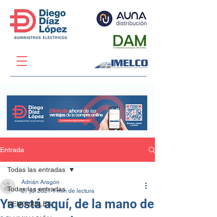
Entrada
Todas las entradas
Adrián Aragón
Todas las entradas
27 jul 2021
1 min de lectura
Ya está aquí, de la mano de
RENOVABLES