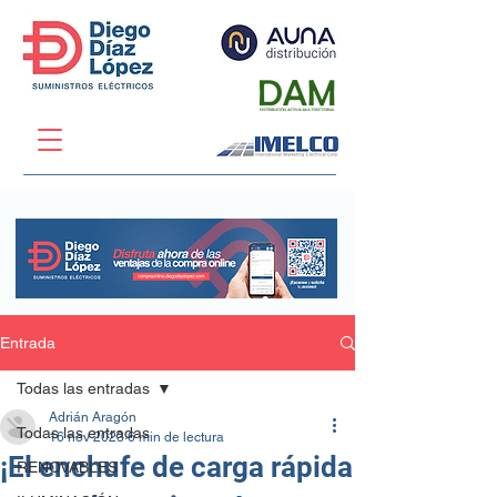
Entrada
Todas las entradas
Adrián Aragón
Todas las entradas
16 nov 2023
6 min de lectura
¡El enchufe de carga rápida
RENOVABLES