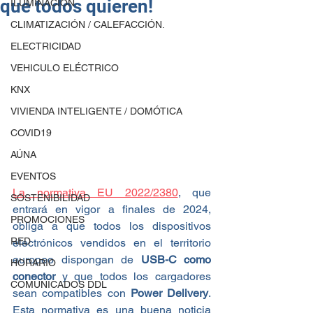
que todos quieren!
ILUMINACIÓN
CLIMATIZACIÓN / CALEFACCIÓN.
ELECTRICIDAD
VEHICULO ELÉCTRICO
KNX
VIVIENDA INTELIGENTE / DOMÓTICA
COVID19
AÚNA
EVENTOS
La normativa EU 2022/2380
, que 
SOSTENIBILIDAD
entrará en vigor a finales de 2024, 
PROMOCIONES
obliga a que todos los dispositivos 
RED
electrónicos vendidos en el territorio 
europeo dispongan de 
USB-C como 
HORARIO
conector
 y que todos los cargadores 
COMUNICADOS DDL
sean compatibles con 
Power Delivery
. 
Esta normativa es una buena noticia 