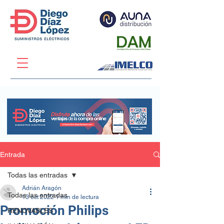
Entrada
Todas las entradas
Adrián Aragón
Todas las entradas
13 oct 2022
1 min de lectura
Promoción Philips
RENOVABLES