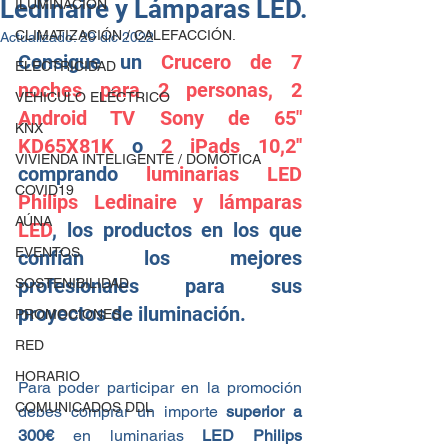
Ledinaire y Lámparas LED.
ILUMINACIÓN
CLIMATIZACIÓN / CALEFACCIÓN.
Actualizado:
29 dic 2022
Consigue un 
Crucero de 7 
ELECTRICIDAD
noches para 2 personas, 2 
VEHICULO ELÉCTRICO
Android TV Sony de 65" 
KNX
KD65X81K
 o 
2 iPads 10,2''
VIVIENDA INTELIGENTE / DOMÓTICA
comprando 
luminarias LED 
COVID19
Philips Ledinaire y lámparas 
AÚNA
LED
, los productos en los que 
EVENTOS
confían los mejores 
profesionales para sus 
SOSTENIBILIDAD
proyectos de iluminación. 
PROMOCIONES
RED
HORARIO
Para poder participar en la promoción 
COMUNICADOS DDL
debes comprar un importe 
superior a 
300€
 en luminarias
LED Philips 