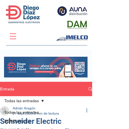
Entrada
Todas las entradas
Adrián Aragón
Todas las entradas
21 sept 2023
2 min de lectura
Schneider Electric
RENOVABLES