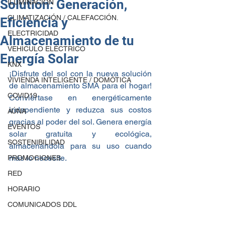
Solution: Generación,
ILUMINACIÓN
CLIMATIZACIÓN / CALEFACCIÓN.
Eficiencia y
ELECTRICIDAD
Almacenamiento de tu
VEHICULO ELÉCTRICO
Energía Solar
KNX
¡Disfrute del sol con la nueva solución 
VIVIENDA INTELIGENTE / DOMÓTICA
de almacenamiento SMA para el hogar! 
COVID19
Conviértase en energéticamente 
independiente y reduzca sus costos 
AÚNA
gracias al poder del sol. Genera energía 
EVENTOS
solar gratuita y ecológica, 
SOSTENIBILIDAD
almacenándola para su uso cuando 
más lo necesite.
PROMOCIONES
RED
HORARIO
COMUNICADOS DDL