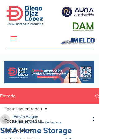
Entrada
Todas las entradas
Adrián Aragón
Todas las entradas
21 feb 2024
3 min de lectura
SMA Home Storage
RENOVABLES