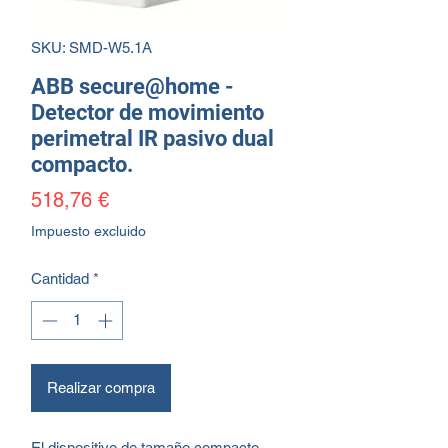
SKU: SMD-W5.1A
ABB secure@home -
Detector de movimiento
perimetral IR pasivo dual
compacto.
Precio
518,76 €
Impuesto excluido
Cantidad
*
Realizar compra
El dispositivo de tamaño compacto