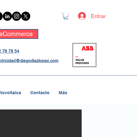
Entrar
eCommerce
 78 78 54
ctricidad@diegodiazlopez.com
tovoltaica
Contacto
Más