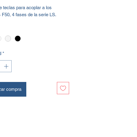
 teclas para acoplar a los
F50, 4 fases de la serie LS.
d
*
zar compra