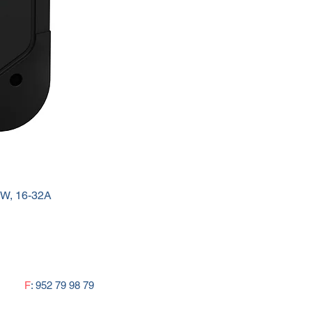
kW, 16-32A
F
: 952 79 98 79