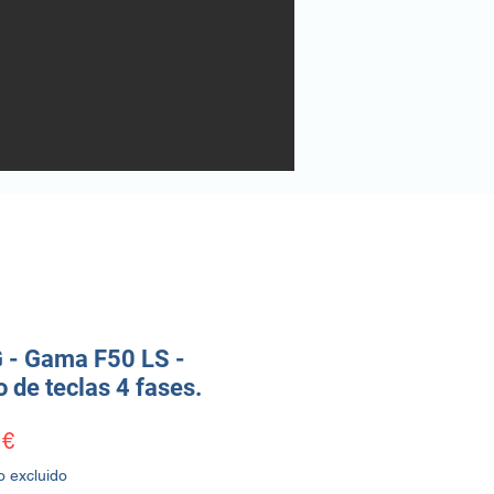
 - Gama F50 LS -
 de teclas 4 fases.
Precio
 €
o excluido