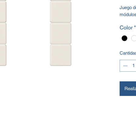
Juego de
módulos 
Color
*
Cantida
Reali