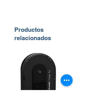
Corr. inic. de temperatura de color 4000
K.
Índice de reproducción cromática >80.
Cromacidad inicial (0.38, 0.38)
SDCM≤5.
Productos
Potencia de entrada inicial 34 W.
Tolerancia de consumo de energía
relacionados
+/-10%.