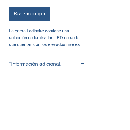
Realizar compra
La gama Ledinaire contiene una
selección de luminarias LED de serie
que cuentan con los elevados niveles
de calidad de Philips a un precio
competitivo. Fiable, energéticamente
*Información adicional.
eficiente y asequible: justo lo que
necesitas.
Ficha técnica.
Beneficios
Sustitución directa alumbrado
convencional fluorescencia.
Ahorros energéticos por encima del
40%.
Consumos reducidos de entre 5W y
25W.