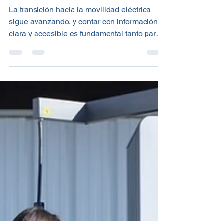
vehículos eléctricos
La transición hacia la movilidad eléctrica
sigue avanzando, y contar con información
clara y accesible es fundamental tanto para
usuarios como para profesionales del sector.
En este contexto, DINUY ha presentado
emobility.dinuy.com , su nueva plataforma
digital concebida como el punto de acceso
central a toda su gama de soluciones de
recarga . Esta nueva web, a la que también
se puede acceder desde la sección de
productos de la página principal dinuy.com ,
nace con un objetiv