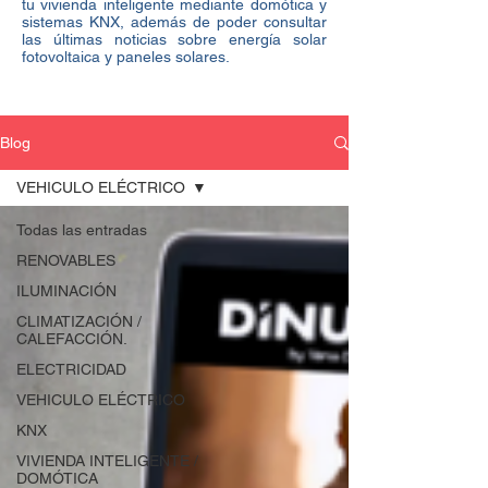
tu vivienda inteligente mediante domótica y
sistemas KNX, además de poder consultar
las últimas noticias sobre energía solar
fotovoltaica y paneles solares.
Blog
VEHICULO ELÉCTRICO
Todas las entradas
RENOVABLES
ILUMINACIÓN
CLIMATIZACIÓN /
CALEFACCIÓN.
ELECTRICIDAD
VEHICULO ELÉCTRICO
KNX
VIVIENDA INTELIGENTE /
DOMÓTICA