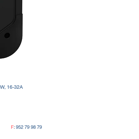
kW, 16-32A
F
: 952 79 98 79