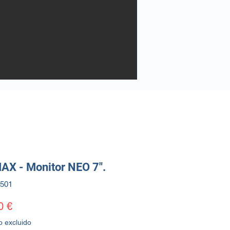
AX - Monitor NEO 7".
4501
Precio
0 €
o excluido