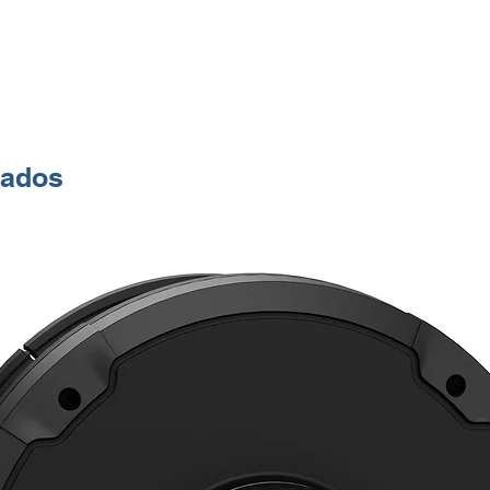
*Compa
nados