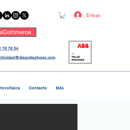
Entrar
eCommerce
 78 78 54
ctricidad@diegodiazlopez.com
tovoltaica
Contacto
Más