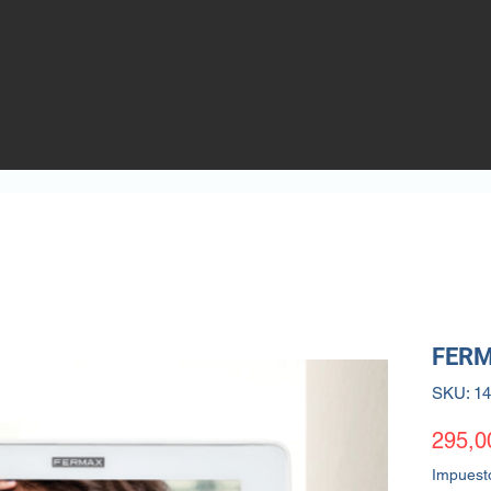
FERM
SKU: 1
295,0
Impuest