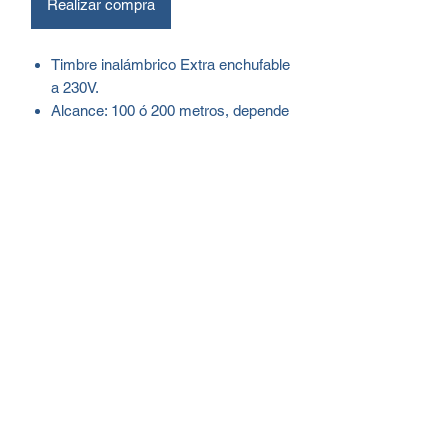
Realizar compra
Timbre inalámbrico Extra enchufable
a 230V.
Alcance: 100 ó 200 metros, depende
del emisor con el que se instale.
Alimentación: 230V.
Color: blanco.
32 melodías diferentes.
Compatible con: EM HEB 001, EM
HEB 004, EM HEB 005, EM HEB
006, DM SEN RT2, TI HEB K26, TI
HEB K27, TI HEB K28 y TI HEB
K29.
EAN/GTIN: 8422447012057